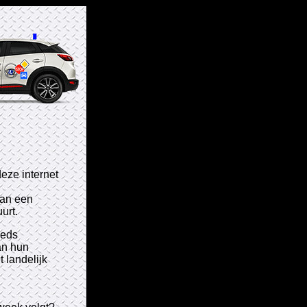
eze internet
 van een
urt.
eeds
an hun
 landelijk